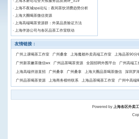
·
上海水磨论坛全天候服务品质测评_519
·
上海不夜城spa论坛：夜间茶饮消费趋势分析
·
上海大圈喝茶微信资源
·
上海高端喝茶资源群：外菜品质验证方法
·
上海伴游公司与各区品茶工作室联动
友情链接：
广州上课喝茶工作室
广州桑拿
上海魔都外卖高端工作室
上海品茶90分
广州新茶嫩茶微信wx
广州品茶喝茶资源
全国招聘外围平台
广州高端工
上海高端伴游直招
广州桑拿
广州桑拿
上海大圈品茶喝茶微信
深圳罗
广州品茶喝茶资源
上海商务模特联系
上海品茶喝茶工作室
广州中高端喝
Powered by
上海各区外卖
Cop